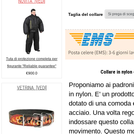
NOVITÀ [VEDI]
Taglia del collare
Tuta di protezione completa per
figurante "Reliable guarantee"
Collare in nylon
€900.0
Proponiamo ai padroni 
VETRINA [VEDI]
in nylon. E' un prodot
dotato di una comoda e 
acciaio. Una volta rego
indossare questo coll
movimento. Questo mod