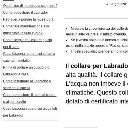
larghezza:
Quale tipo di museruola scegliere?
Come addestrare il Labrador
Retriever a portare la museruola
Come fare manutenzione alla
Misurate la circonferenza del collo d
museruola in vero cuoio?
nessun altro valore al risultato ottenuto.
Se il vostro animale è ancora cucciol
Come scegliere il collare giusto
esatti nello spazio apposito "Razza, ses
per il cane
I nostri specialisti prenderanno in con
Cosa bisogna sapere sui collari a
catena in metallo
Il
collare per Labrado
Prima di portare un cucciolo di
alta qualità. Il collare
Labrador a casa
Come insegnare al Labrador a
L’acqua non imbeve il c
stare nella cuccia
climatiche. Questo coll
Come addestrare il cane al collare
dotato di certificato in
e al guinzaglio
Cosa bisogna sapere sui giocattoli
per Labrador