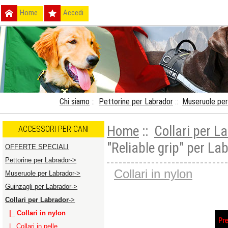
Home
Accedi
Chi siamo
::
Pettorine per Labrador
::
Museruole per
Home
::
Collari per L
ACCESSORI PER CANI
"Reliable grip" per La
OFFERTE SPECIALI
Pettorine per Labrador->
Collari in nylon
Museruole per Labrador->
Guinzagli per Labrador->
Collari per Labrador
->
|_ Collari in nylon
|_ Collari in pelle