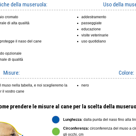
tiche della museruola:
Uso della muse
iaio cromato
addestramento
rale di alta qualità
passeggiate
educazione
visite veterinarie
protegge il naso del cane
uso quotidiano
ido opzionale
onale di qualità
Misure:
Colore:
el muso nella tabella, e noi sceglieremo la
nero
 il vostro cane
ome prendere le misure al cane per la scelta della museruo
Lunghezza
: dalla punta del naso fino alla li
Circonferenza:
circonferenza del muso a cir
gli occhi, cm