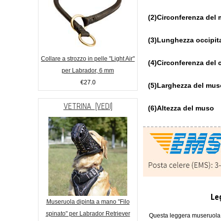
(2)Circonferenza del
(3)Lunghezza occipit
Collare a strozzo in pelle "Light Air"
(4)Circonferenza del 
per Labrador, 6 mm
€27.0
(5)Larghezza del mus
VETRINA [VEDI]
(6)Altezza del muso
Le
Museruola dipinta a mano "Filo
spinato" per Labrador Retriever
Questa leggera museruola a 