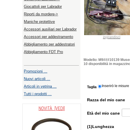
Giocattoli per Labrador
Riporti da mordere->
Maniche protettive
Accessori ausiliari per Labrador
Accessori per addestramento
ingrandisci
Abbigliamento per addestratori
Abbigliamento FDT Pro
Modello: M9###10139 Museru
10 disponibilità in magazzin
Promozioni ...
Nuovi articoli ...
Inserirò le misure
Articoli in vetrina ...
Taglia
Tutti i prodotti ...
Razza del mio cane
NOVITÀ [VEDI]
Età del mio cane
(1)Lunghezza