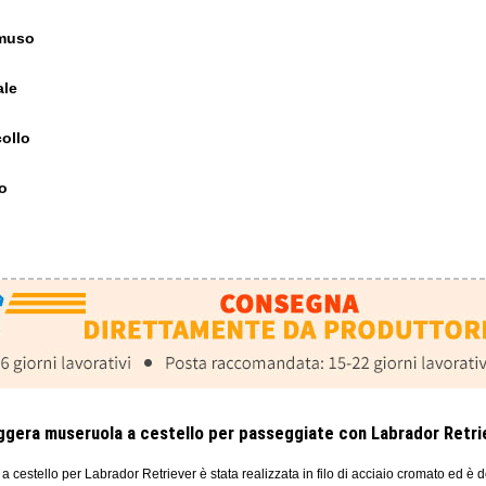
 muso
ale
collo
o
ggera museruola a cestello per passeggiate con Labrador Retri
cestello per Labrador Retriever è stata realizzata in filo di acciaio cromato ed è 