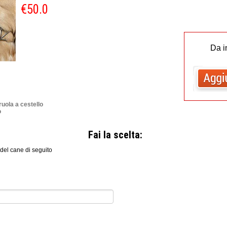
€50.0
Da i
ola a cestello
o
Fai la scelta:
 del cane di seguito