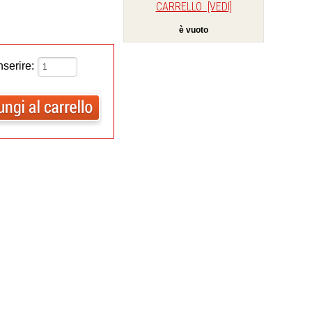
CARRELLO [VEDI]
è vuoto
nserire: