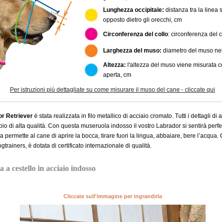
Lunghezza occipitale:
distanza tra la linea so
opposto dietro gli orecchi, cm
Circonferenza del collo
: circonferenza del c
Larghezza del muso:
diametro del muso nel
Altezza:
l'altezza del muso viene misurata 
aperta, cm
Per istruzioni più dettagliate su come misurare il muso del cane - cliccate qui
r Retriever
è stata realizzata in filo metallico di acciaio cromato. Tutti i dettagli 
o di alta qualità. Con questa museruola indosso il vostro Labrador si sentirà perfe
 permette al cane di aprire la bocca, tirare fuori la lingua, abbaiare, bere l’acqu
gtrainers, è dotata di certificato internazionale di qualità.
 a cestello in acciaio indosso
Cliccate sull'immagine per ingrandirla