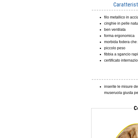
Caratteris
filo metallico in acc
cinghie in pelle natu
ben ventilata
forma ergonomica
morbida fodera che 
piccolo peso
fibbia a sgancio rap
certificato internazi
inserite le misure d
museruola giusta per
C