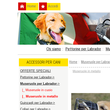
Home
Accedi
Chi siamo
::
Pettorine per Labrador
::
Mu
ACCESSORI PER CANI
Home
::
Museruole per Labra
OFFERTE SPECIALI
Museruole in metallo
Pettorine per Labrador->
Museruole per Labrador
->
|_ Museruole in cuoio
|_ Museruole in metallo
Guinzagli per Labrador->
Collari per Labrador->