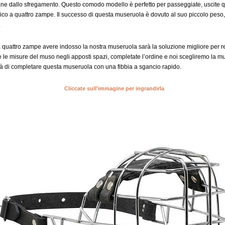
ane dallo sfregamento. Questo comodo modello è perfetto per passeggiate, uscite qu
amico a quattro zampe. Il successo di questa museruola è dovuto al suo piccolo peso
.
a quattro zampe avere indosso la nostra museruola sarà la soluzione migliore per re
e le misure del muso negli apposti spazi, completate l’ordine e noi scegliremo la mu
lità di completare questa museruola con una fibbia a sgancio rapido.
Cliccate sull'immagine per ingrandirla