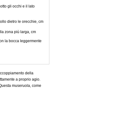
tto gli occhi e il lato
ollo dietro le orecchie, cm
la zona più larga, cm
con la bocca leggermente
di accoppiamento della
ttamente a proprio agio.
a. Questa museruola, come