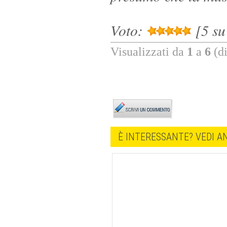
Voto:
[5 su 
Visualizzati da
1
a
6
(d
È INTERESSANTE? VEDI AN