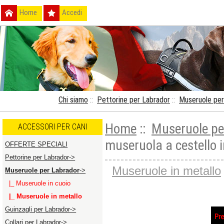
Home
Accedi
Chi siamo
::
Pettorine per Labrador
::
Museruole per
Home
::
Museruole pe
ACCESSORI PER CANI
museruola a cestello i
OFFERTE SPECIALI
Pettorine per Labrador->
Museruole in metallo
Museruole per Labrador
->
|_ Museruole in cuoio
|_ Museruole in metallo
Guinzagli per Labrador->
Collari per Labrador->