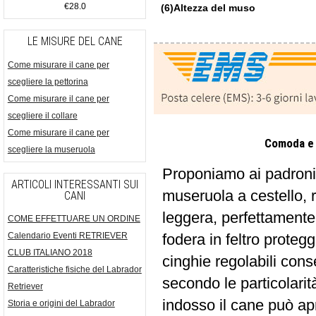
€28.0
(6)Altezza del muso
LE MISURE DEL CANE
Come misurare il cane per
scegliere la pettorina
Come misurare il cane per
scegliere il collare
Come misurare il cane per
Comoda e a
scegliere la museruola
Proponiamo ai padroni
ARTICOLI INTERESSANTI SUI
museruola a cestello, r
CANI
leggera, perfettamente
COME EFFETTUARE UN ORDINE
fodera in feltro proteg
Calendario Eventi RETRIEVER
CLUB ITALIANO 2018
cinghie regolabili con
Caratteristiche fisiche del Labrador
secondo le particolari
Retriever
indosso il cane può apr
Storia e origini del Labrador